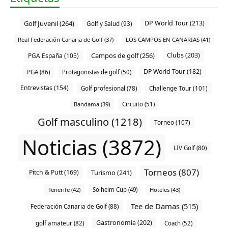
Golf Juvenil (264)
DP World Tour (213)
Golf y Salud (93)
Real Federación Canaria de Golf (37)
LOS CAMPOS EN CANARIAS (41)
Campos de golf (256)
Clubs (203)
PGA España (105)
DP World Tour (182)
PGA (86)
Protagonistas de golf (50)
Entrevistas (154)
Challenge Tour (101)
Golf profesional (78)
Bandama (39)
Circuito (51)
Golf masculino (1218)
Torneo (107)
Noticias (3872)
LIV Golf (80)
Torneos (807)
Pitch & Putt (169)
Turismo (241)
Tenerife (42)
Solheim Cup (49)
Hoteles (43)
Tee de Damas (515)
Federación Canaria de Golf (88)
Gastronomía (202)
golf amateur (82)
Coach (52)