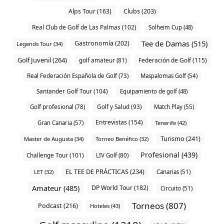
Alps Tour (163)
Clubs (203)
Real Club de Golf de Las Palmas (102)
Solheim Cup (48)
Tee de Damas (515)
Gastronomía (202)
Legends Tour (34)
Golf Juvenil (264)
Federación de Golf (115)
golf amateur (81)
Real Federación Española de Golf (73)
Maspalomas Golf (54)
Santander Golf Tour (104)
Equipamiento de golf (48)
Golf profesional (78)
Golf y Salud (93)
Match Play (55)
Entrevistas (154)
Gran Canaria (57)
Tenerife (42)
Turismo (241)
Master de Augusta (34)
Torneo Benéfico (32)
Profesional (439)
Challenge Tour (101)
LIV Golf (80)
EL TEE DE PRÁCTICAS (234)
LET (32)
Canarias (51)
Amateur (485)
DP World Tour (182)
Circuito (51)
Torneos (807)
Podcast (216)
Hoteles (43)