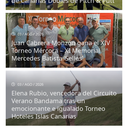
de Canarias Dobles de Pitch & Putt
03 / AGO / 2026
Juan Cabrera Monzón gana el XIV
Torneo Mércora – XI Memorial
Mercedes Batista ‘Selles’
03 / AGO / 2026
Elena Rubio, vencedora del Circuito
Verano Bandama tras un
emocionante e igualado Torneo
Hoteles Islas Canarias