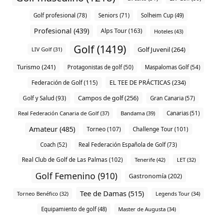
Golf profesional (78)
Seniors (71)
Solheim Cup (49)
Profesional (439)
Alps Tour (163)
Hoteles (43)
Golf (1419)
Golf Juvenil (264)
LIV Golf (31)
Turismo (241)
Protagonistas de golf (50)
Maspalomas Golf (54)
EL TEE DE PRÁCTICAS (234)
Federación de Golf (115)
Campos de golf (256)
Golf y Salud (93)
Gran Canaria (57)
Real Federación Canaria de Golf (37)
Bandama (39)
Canarias (51)
Amateur (485)
Torneo (107)
Challenge Tour (101)
Coach (52)
Real Federación Española de Golf (73)
Real Club de Golf de Las Palmas (102)
Tenerife (42)
LET (32)
Golf Femenino (910)
Gastronomía (202)
Tee de Damas (515)
Torneo Benéfico (32)
Legends Tour (34)
Equipamiento de golf (48)
Master de Augusta (34)