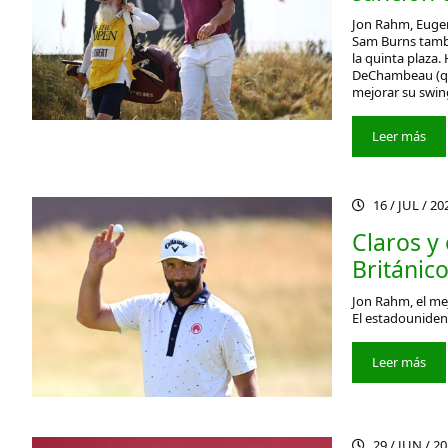
Jon Rahm, Eugeni
Sam Burns tambi
la quinta plaza
DeChambeau (que
mejorar su swing
Leer más
16 / JUL / 2
Claros y
Británic
Jon Rahm, el mej
El estadouniden
Leer más
29 / JUN / 2