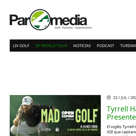
LIV GOLF
DP WORLD TOUR
NOTICIAS
PODCAST
TURISM
22 / JUL / 2
Tyrrell H
Presente
El inglés Tyrrel
XIII que capita