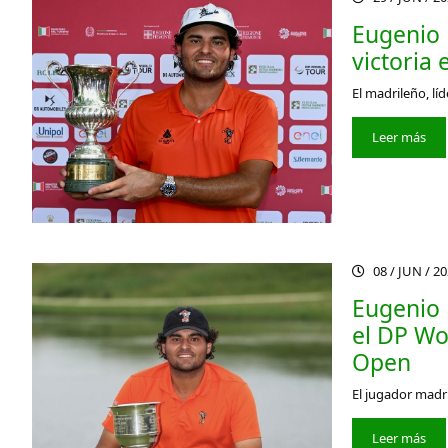
Eugenio L
victoria
El madrileño, lí
Leer más
08 / JUN / 2
Eugenio 
el DP Wo
Open
El jugador madr
Leer más