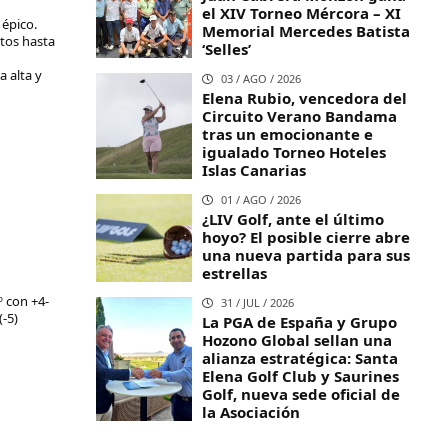
el XIV Torneo Mércora – XI
 épico.
Memorial Mercedes Batista
tos hasta
‘Selles’
 alta y
03 / AGO / 2026
Elena Rubio, vencedora del
Circuito Verano Bandama
tras un emocionante e
igualado Torneo Hoteles
Islas Canarias
01 / AGO / 2026
¿LIV Golf, ante el último
hoyo? El posible cierre abre
una nueva partida para sus
estrellas
º con +4-
31 / JUL / 2026
-5)
La PGA de España y Grupo
Hozono Global sellan una
alianza estratégica: Santa
Elena Golf Club y Saurines
Golf, nueva sede oficial de
la Asociación