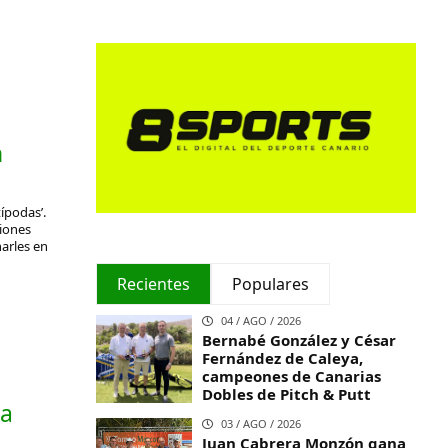
n
ípodas’.
iones
arles en
Recientes
Populares
04 / AGO / 2026
Bernabé González y César
Fernández de Caleya,
campeones de Canarias
Dobles de Pitch & Putt
ca
03 / AGO / 2026
Juan Cabrera Monzón gana