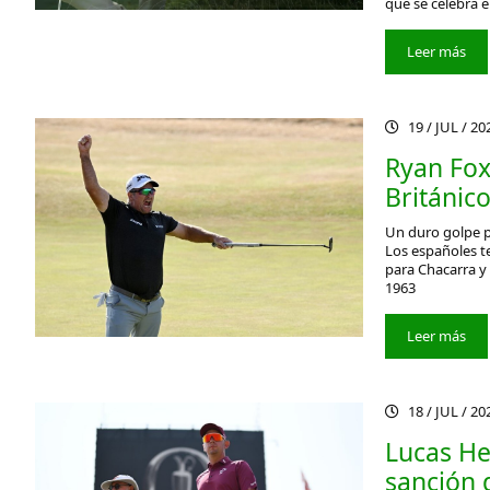
que se celebra e
Leer más
19 / JUL / 2
Ryan Fox
Británic
Un duro golpe p
Los españoles t
para Chacarra y
1963
Leer más
18 / JUL / 2
Lucas Her
sanción