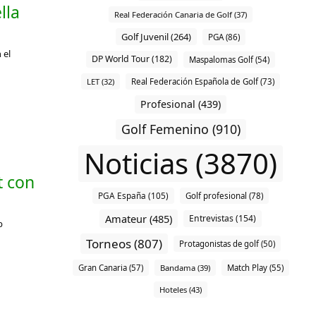
lla
Real Federación Canaria de Golf (37)
Golf Juvenil (264)
PGA (86)
 el
DP World Tour (182)
Maspalomas Golf (54)
LET (32)
Real Federación Española de Golf (73)
Profesional (439)
Golf Femenino (910)
Noticias (3870)
t con
PGA España (105)
Golf profesional (78)
Amateur (485)
Entrevistas (154)
p
Torneos (807)
Protagonistas de golf (50)
Gran Canaria (57)
Bandama (39)
Match Play (55)
Hoteles (43)