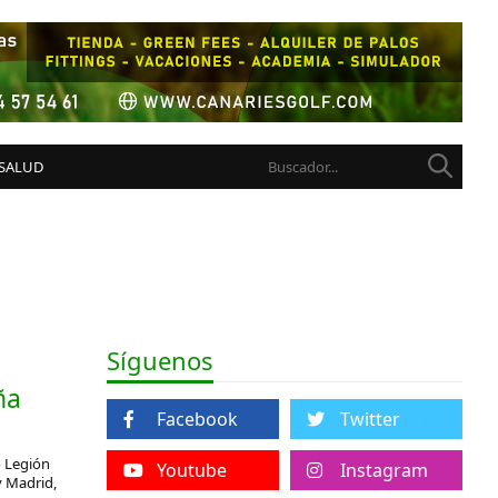
 SALUD
Síguenos
ña
Facebook
Twitter
o Legión
Youtube
Instagram
y Madrid,