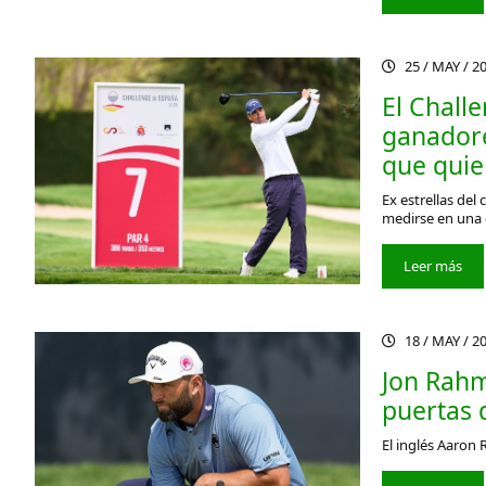
25 / MAY / 2
El Chall
ganadore
que quie
Ex estrellas del
medirse en una 
Leer más
18 / MAY / 2
Jon Rahm
puertas 
El inglés Aaron