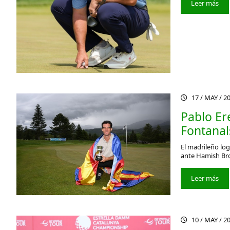
Leer más
17 / MAY / 2
Pablo Er
Fontanal
El madrileño log
ante Hamish Bro
Leer más
10 / MAY / 2