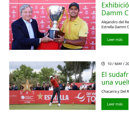
Exhibici
Damm Ca
Alejandro del Re
Estrella Damm 
Leer más
10 / MAY / 2
El sudaf
una vuel
Chacarra y Del 
Leer más