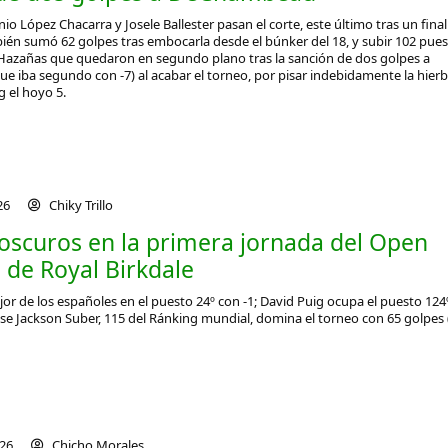
o López Chacarra y Josele Ballester pasan el corte, este último tras un final
én sumó 62 golpes tras embocarla desde el búnker del 18, y subir 102 pues
. Hazañas que quedaron en segundo plano tras la sanción de dos golpes a
 iba segundo con -7) al acabar el torneo, por pisar indebidamente la hierba
 el hoyo 5.
026
Chiky Trillo
 oscuros en la primera jornada del Open
o de Royal Birkdale
or de los españoles en el puesto 24º con -1; David Puig ocupa el puesto 124
se Jackson Suber, 115 del Ránking mundial, domina el torneo con 65 golpes (
026
Chicho Morales