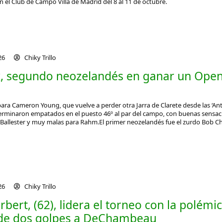
n el Club de Campo Villa de Madrid del 8 al 11 de octubre.
026
Chiky Trillo
, segundo neozelandés en ganar un Ope
o
ara Cameron Young, que vuelve a perder otra Jarra de Clarete desde las ‘Ant
erminaron empatados en el puesto 46º al par del campo, con buenas sensac
 Ballester y muy malas para Rahm.El primer neozelandés fue el zurdo Bob Ch
026
Chiky Trillo
bert, (62), lidera el torneo con la polémi
 de dos golpes a DeChambeau