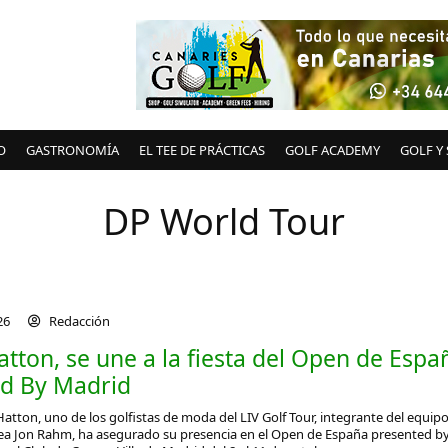
O
GASTRONOMÍA
EL TEE DE PRÁCTICAS
GOLF ACADEMY
GOLF Y
DP World Tour
026
Redacción
atton, se une a la fiesta del Open de Espa
d By Madrid
l Hatton, uno de los golfistas de moda del LIV Golf Tour, integrante del equip
nea Jon Rahm, ha asegurado su presencia en el Open de España presented b