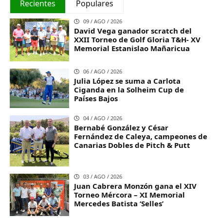
Recientes
Populares
09 / AGO / 2026
David Vega ganador scratch del
XXII Torneo de Golf Gloria T&H- XV
Memorial Estanislao Mañaricua
06 / AGO / 2026
Julia López se suma a Carlota
Ciganda en la Solheim Cup de
Países Bajos
04 / AGO / 2026
Bernabé González y César
Fernández de Caleya, campeones de
Canarias Dobles de Pitch & Putt
03 / AGO / 2026
Juan Cabrera Monzón gana el XIV
Torneo Mércora – XI Memorial
Mercedes Batista ‘Selles’