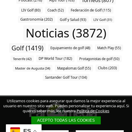
Torneos (807)
Podcast (216)
Alps Tour (163)
Federación de Golf (115)
LIV Golf (80)
Coach (52)
Gastronomía (202)
Golf y Salud (93)
LIV Golf (31)
Noticias (3872)
Golf (1419)
Equipamiento de golf (48)
Match Play (55)
DP World Tour (182)
Tenerife (42)
Protagonistas de golf (50)
Clubs (203)
Master de Augusta (34)
Maspalomas Golf (55)
Santander Golf Tour (104)
Utilizamos cookies para asegurar que damos la mejor experiencia al
usuario en nuestro sitio web. Puedes personalizar tu experiencia aquí. Si
quieres saber más, lee nuestra
Política de Cookies
ACEPTO TODAS LAS COOKIES
ES
© 2023 - Todos los derechos reservados.