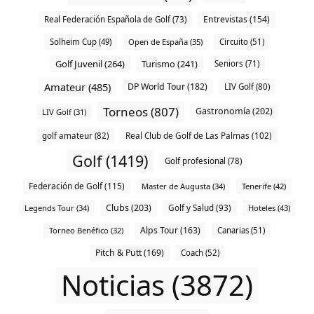
Entrevistas (154)
Real Federación Española de Golf (73)
Solheim Cup (49)
Open de España (35)
Circuito (51)
Golf Juvenil (264)
Turismo (241)
Seniors (71)
Amateur (485)
DP World Tour (182)
LIV Golf (80)
Torneos (807)
Gastronomía (202)
LIV Golf (31)
Real Club de Golf de Las Palmas (102)
golf amateur (82)
Golf (1419)
Golf profesional (78)
Federación de Golf (115)
Master de Augusta (34)
Tenerife (42)
Clubs (203)
Legends Tour (34)
Golf y Salud (93)
Hoteles (43)
Alps Tour (163)
Torneo Benéfico (32)
Canarias (51)
Pitch & Putt (169)
Coach (52)
Noticias (3872)