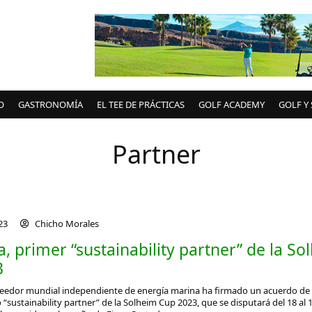
O
GASTRONOMÍA
EL TEE DE PRÁCTICAS
GOLF ACADEMY
GOLF Y
Partner
023
Chicho Morales
, primer “sustainability partner” de la So
3
oveedor mundial independiente de energía marina ha firmado un acuerdo de
“sustainability partner” de la Solheim Cup 2023, que se disputará del 18 al 