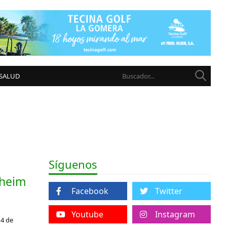
 SALUD
Síguenos
lheim
Facebook
Twitter
Youtube
Instagram
14 de