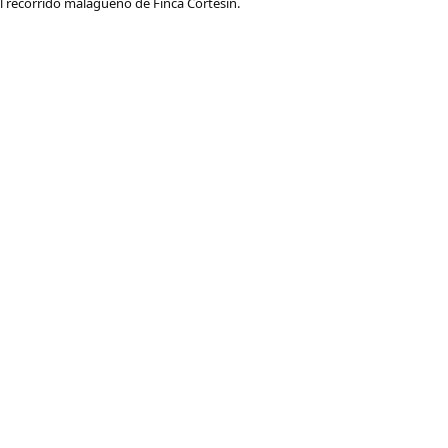
l recorrido malagueño de Finca Cortesín.