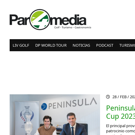
LIV GOLF
DP WORLD TOUR
NOTICIAS
PODCAST
TURISM
28 / FEB / 2
Peninsula
Cup 202
El principal pr
patrocinio como 