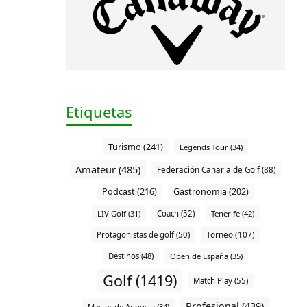
Etiquetas
Turismo (241)
Legends Tour (34)
Amateur (485)
Federación Canaria de Golf (88)
Podcast (216)
Gastronomía (202)
LIV Golf (31)
Coach (52)
Tenerife (42)
Torneo (107)
Protagonistas de golf (50)
Destinos (48)
Open de España (35)
Golf (1419)
Match Play (55)
Profesional (439)
Master de Augusta (34)