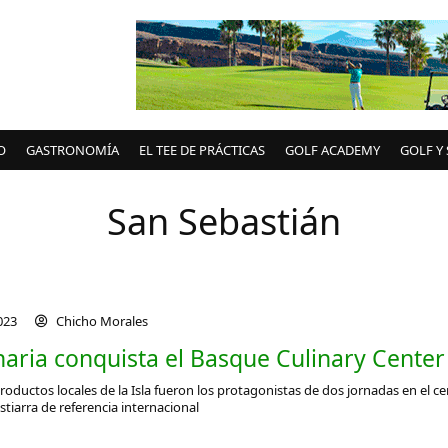
O
GASTRONOMÍA
EL TEE DE PRÁCTICAS
GOLF ACADEMY
GOLF Y
San Sebastián
2023
Chicho Morales
aria conquista el Basque Culinary Center
productos locales de la Isla fueron los protagonistas de dos jornadas en el c
tiarra de referencia internacional