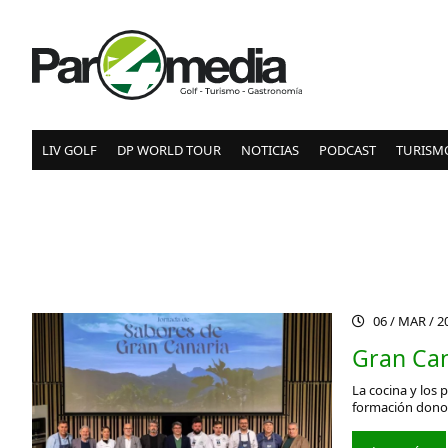
LIV GOLF
DP WORLD TOUR
NOTICIAS
PODCAST
TURISM
06 / MAR / 
Gran Can
La cocina y los 
formación donos