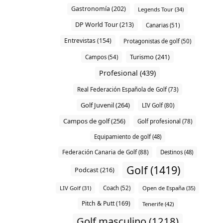
Gastronomía (202)
Legends Tour (34)
DP World Tour (213)
Canarias (51)
Entrevistas (154)
Protagonistas de golf (50)
Turismo (241)
Campos (54)
Profesional (439)
Real Federación Española de Golf (73)
Golf Juvenil (264)
LIV Golf (80)
Campos de golf (256)
Golf profesional (78)
Equipamiento de golf (48)
Federación Canaria de Golf (88)
Destinos (48)
Golf (1419)
Podcast (216)
LIV Golf (31)
Coach (52)
Open de España (35)
Pitch & Putt (169)
Tenerife (42)
Golf masculino (1218)