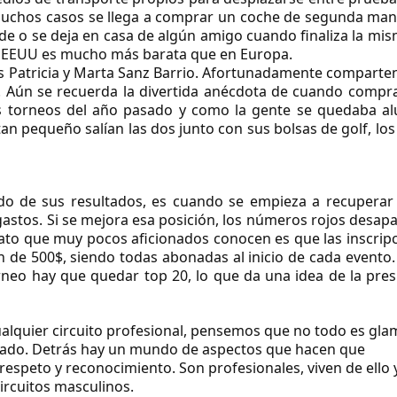
uchos casos se llega a comprar un
coche de segunda ma
nde o se deja en casa de algún amigo cuando finaliza la mi
en EEUU es mucho más barata que en Europa.
 Patricia y Marta Sanz Barrio. Afortunadamente comparten
. Aún se recuerda la divertida anécdota de cuando compr
s torneos del año pasado y como la gente se quedaba al
an pequeño salían las dos junto con sus bolsas de golf, los
o de sus resultados, es cuando se empieza a recuperar 
gastos.
Si se mejora esa posición, los
números rojos
desapa
to que muy pocos aficionados conocen es que las inscripc
an de
500$
, siendo todas abonadas al inicio de cada evento. 
orneo hay que quedar top 20,
lo que da una idea de la pres
alquier circuito profesional, pensemos que no todo es gla
uchado. Detrás hay un mundo de aspectos que hacen que
respeto y reconocimiento.
Son profesionales, viven de ello 
ircuitos masculinos.