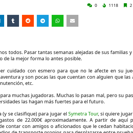
0
1118
2
mos todos. Pasar tantas semanas alejadas de sus familias 
 de la mejor forma lo antes posible.
ser cuidado con esmero para que no le afecte en su jue
a aventura y son pocas las que cuentan con alguien que las
anutención, etc.
o para muchas jugadoras. Muchas lo pasan mal, pero su pa
ersidades las hagan más fuertes para el futuro.
(y se clasifique) para jugar el
Symetra Tour
, si quiere juga
 gastos de
22.000€
aproximadamente. A partir de aquí p
de contar con amigos o aficionados que le cedan habitaci
dios de transporte propios para desplazarse entre prueba