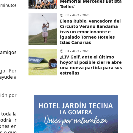
Memorial Mercedes Batista
 minutos
‘Selles’
03 / AGO / 2026
Elena Rubio, vencedora del
Circuito Verano Bandama
tras un emocionante e
igualado Torneo Hoteles
Islas Canarias
01 / AGO / 2026
y amigos
¿LIV Golf, ante el último
hoyo? El posible cierre abre
una nueva partida para sus
go. Por
estrellas
 ayude a
sión por
r toda la
odrá ir
ones en
s o que