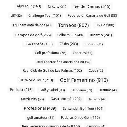
Tee de Damas (515)
Alps Tour (163)
Circuito (51)
Challenge Tour (101)
LET (32)
Federación Canaria de Golf (88)
Torneos (807)
Equipamiento de golf (48)
LIV Golf (80)
Campos de golf (256)
Turismo (241)
Solheim Cup (49)
Clubs (203)
PGA España (105)
LIV Golf (31)
Golf profesional (78)
Canarias (51)
Real Federación Canaria de Golf (37)
Real Club de Golf de Las Palmas (102)
Coach (52)
Golf Femenino (910)
DP World Tour (213)
Podcast (216)
Golf y Salud (93)
Bandama (39)
Destinos (48)
Gastronomía (202)
Match Play (55)
Tenerife (42)
Profesional (439)
Santander Golf Tour (104)
Federación de Golf (115)
golf amateur (81)
Real Federación Española de Golf (73)
Campos (54)