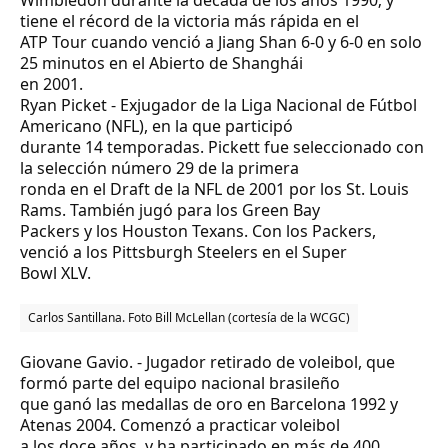
Wimbledon durante la década de los años 1990; y
tiene el récord de la victoria más rápida en el
ATP Tour cuando venció a Jiang Shan 6-0 y 6-0 en solo
25 minutos en el Abierto de Shanghái
en 2001.
Ryan Picket
- Exjugador de la Liga Nacional de Fútbol
Americano (NFL), en la que participó
durante 14 temporadas. Pickett fue seleccionado con
la selección número 29 de la primera
ronda en el Draft de la NFL de 2001 por los St. Louis
Rams. También jugó para los Green Bay
Packers y los Houston Texans. Con los Packers,
venció a los Pittsburgh Steelers en el Super
Bowl XLV.
Carlos Santillana. Foto
Bill McLellan (cortesía de la WCGC)
Giovane Gavio
. - Jugador retirado de voleibol, que
formó parte del equipo nacional brasileño
que ganó las medallas de oro en Barcelona 1992 y
Atenas 2004. Comenzó a practicar voleibol
a los doce años, y ha participado en más de 400