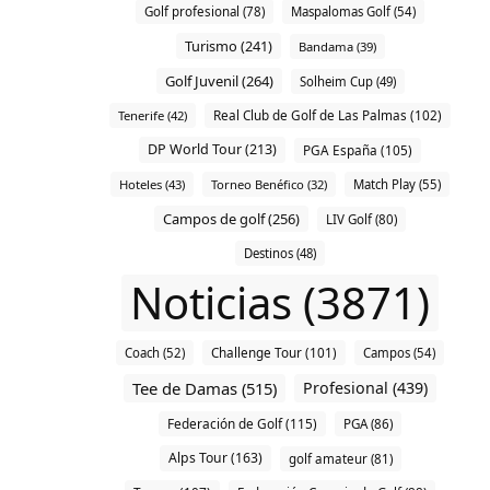
Golf profesional (78)
Maspalomas Golf (54)
Turismo (241)
Bandama (39)
Golf Juvenil (264)
Solheim Cup (49)
Real Club de Golf de Las Palmas (102)
Tenerife (42)
DP World Tour (213)
PGA España (105)
Hoteles (43)
Torneo Benéfico (32)
Match Play (55)
Campos de golf (256)
LIV Golf (80)
Destinos (48)
Noticias (3871)
Challenge Tour (101)
Coach (52)
Campos (54)
Tee de Damas (515)
Profesional (439)
Federación de Golf (115)
PGA (86)
Alps Tour (163)
golf amateur (81)