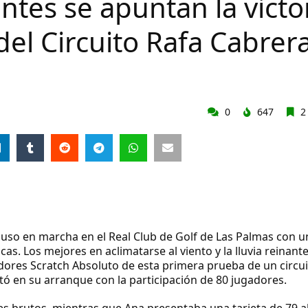
ntes se apuntan la victo
del Circuito Rafa Cabrer
0
647
2
se puso en marcha en el Real Club de Golf de Las Palmas con 
s. Los mejores en aclimatarse al viento y la lluvia reinant
adores Scratch Absoluto de esta primera prueba de un circui
ontó en su arranque con la participación de 80 jugadores.
lpes brutos, mientras que Ana presentaba una tarjeta de 79 a