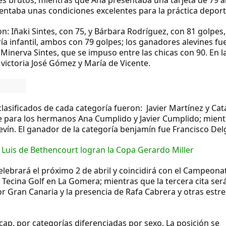
entaba unas condiciones excelentes para la práctica deport
n: Iñaki Sintes, con 75, y Bárbara Rodríguez, con 81 golpes,
ría infantil, ambos con 79 golpes; los ganadores alevines fu
 Minerva Sintes, que se impuso entre las chicas con 90. En l
 victoria José Gómez y María de Vicente.
clasificados de cada categoría fueron: Javier Martínez y Cat
a fue para los hermanos Ana Cumplido y Javier Cumplido; mien
evín. El ganador de la categoría benjamín fue Francisco Del
o Luis de Bethencourt logran la Copa Gerardo Miller
elebrará el próximo 2 de abril y coincidirá con el Campeona
Tecina Golf en La Gomera; mientras que la tercera cita será
r Gran Canaria y la presencia de Rafa Cabrera y otras estrel
cap, por categorías diferenciadas por sexo. La posición se