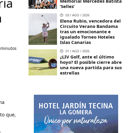
ria
Memorial Mercedes Batista
‘Selles’
a
03 / AGO / 2026
Elena Rubio, vencedora del
Circuito Verano Bandama
tras un emocionante e
igualado Torneo Hoteles
Islas Canarias
 minutos
01 / AGO / 2026
¿LIV Golf, ante el último
hoyo? El posible cierre abre
una nueva partida para sus
estrellas
una
e
to que,
l