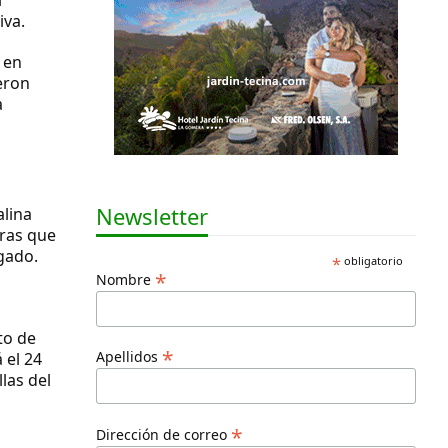
iva.
 en
eron
a
Newsletter
alina
tras que
gado.
*
obligatorio
*
Nombre
to de
*
Apellidos
 el 24
las del
*
Dirección de correo