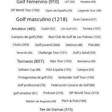
Golf Femenino (910)
LET (32)
Hoteles (43)
DP World Tour (182)
Open de España (35)
Legends Tour (34)
Golf masculino (1218)
Gran Canaria (57)
Amateur (485)
Torneo (107)
Coach (52)
LIV Golf (31)
Campos de golf (256)
Real Club de Golf de Las Palmas (102)
Clubs (203)
Golf Juvenil (264)
Destinos (48)
PGA (86)
Challenge Tour (101)
Tenerife (42)
Golf y Salud (93)
Torneos (807)
Alps Tour (163)
Bandama (39)
PGA España (105)
Solheim Cup (49)
Campos (54)
Santander Golf Tour (104)
Protagonistas de golf (50)
Golf profesional (78)
Federación Canaria de Golf (88)
Podcast (216)
DP World Tour (213)
golf amateur (81)
Pitch & Putt (169)
Master de Augusta (34)
Tee de Damas (515)