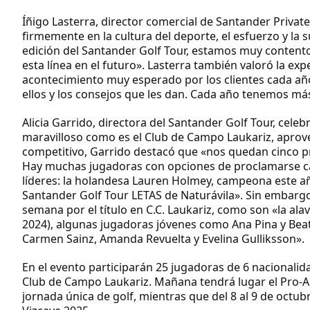
Íñigo Lasterra, director comercial de Santander Privat
firmemente en la cultura del deporte, el esfuerzo y la s
edición del Santander Golf Tour, estamos muy contento
esta línea en el futuro». Lasterra también valoró la exp
acontecimiento muy esperado por los clientes cada añ
ellos y los consejos que les dan. Cada año tenemos má
Alicia Garrido, directora del Santander Golf Tour, cele
maravilloso como es el Club de Campo Laukariz, aprove
competitivo, Garrido destacó que «nos quedan cinco pru
Hay muchas jugadoras con opciones de proclamarse c
líderes: la holandesa Lauren Holmey, campeona este año
Santander Golf Tour LETAS de Naturávila». Sin embar
semana por el título en C.C. Laukariz, como son «la a
2024), algunas jugadoras jóvenes como Ana Pina y Beat
Carmen Sainz, Amanda Revuelta y Evelina Gulliksson».
En el evento participarán 25 jugadoras de 6 nacionalida
Club de Campo Laukariz. Mañana tendrá lugar el Pro-Am
jornada única de golf, mientras que del 8 al 9 de octub