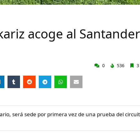
ariz acoge al Santande
0
536
3
sario, será sede por primera vez de una prueba del circuit