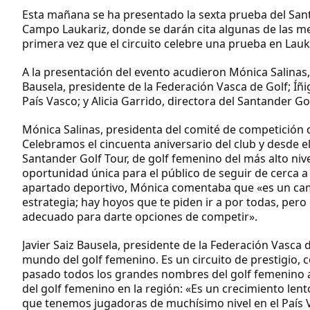
Esta mañana se ha presentado la sexta prueba del Sant
Campo Laukariz, donde se darán cita algunas de las mej
primera vez que el circuito celebre una prueba en Lauka
A la presentación del evento acudieron Mónica Salinas, 
Bausela, presidente de la Federación Vasca de Golf; Íñ
País Vasco; y Alicia Garrido, directora del Santander Gol
Mónica Salinas, presidenta del comité de competición 
Celebramos el cincuenta aniversario del club y desde 
Santander Golf Tour, de golf femenino del más alto niv
oportunidad única para el público de seguir de cerca a 
apartado deportivo, Mónica comentaba que «es un camp
estrategia; hay hoyos que te piden ir a por todas, per
adecuado para darte opciones de competir».
Javier Saiz Bausela, presidente de la Federación Vasca 
mundo del golf femenino. Es un circuito de prestigio,
pasado todos los grandes nombres del golf femenino a 
del golf femenino en la región: «Es un crecimiento len
que tenemos jugadoras de muchísimo nivel en el País V