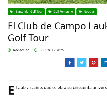
Santander Golf Tour
Golf Femenino
Noticias
El Club de Campo Lauk
Golf Tour
Redacción
06 / OCT / 2025
E
l club vizcaíno, que celebra su cincuenta aniver