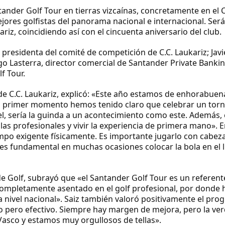
ander Golf Tour en tierras vizcaínas, concretamente en el 
ores golfistas del panorama nacional e internacional. Será
riz, coincidiendo así con el cincuenta aniversario del club.
presidenta del comité de competición de C.C. Laukariz; Javi
igo Lasterra, director comercial de Santander Private Banki
f Tour.
de C.C. Laukariz, explicó: «Este año estamos de enhorabuen
el primer momento hemos tenido claro que celebrar un torn
el, sería la guinda a un acontecimiento como este. Además,
las profesionales y vivir la experiencia de primera mano». E
o exigente físicamente. Es importante jugarlo con cabeza
o es fundamental en muchas ocasiones colocar la bola en el 
de Golf, subrayó que «el Santander Golf Tour es un referent
 completamente asentado en el golf profesional, por donde 
nivel nacional». Saiz también valoró positivamente el pro
to pero efectivo. Siempre hay margen de mejora, pero la ve
asco y estamos muy orgullosos de tellas».