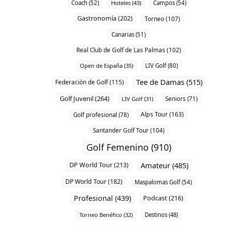
Coach (52)
Hoteles (43)
Campos (54)
Gastronomía (202)
Torneo (107)
Canarias (51)
Real Club de Golf de Las Palmas (102)
Open de España (35)
LIV Golf (80)
Tee de Damas (515)
Federación de Golf (115)
Golf Juvenil (264)
LIV Golf (31)
Seniors (71)
Alps Tour (163)
Golf profesional (78)
Santander Golf Tour (104)
Golf Femenino (910)
Amateur (485)
DP World Tour (213)
DP World Tour (182)
Maspalomas Golf (54)
Profesional (439)
Podcast (216)
Torneo Benéfico (32)
Destinos (48)