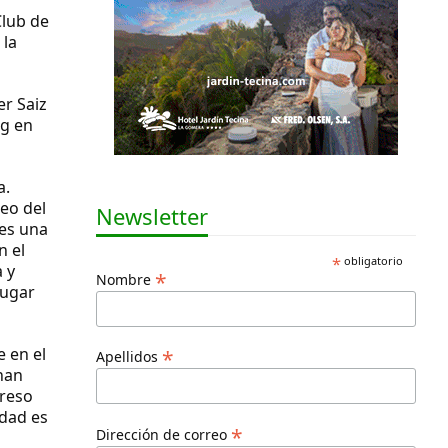
Club de
 la
er Saiz
ng en
a.
eo del
Newsletter
 es una
n el
*
obligatorio
 y
*
Nombre
lugar
e en el
*
Apellidos
han
greso
rdad es
*
Dirección de correo