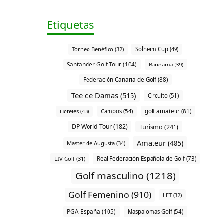
Etiquetas
Torneo Benéfico (32)
Solheim Cup (49)
Santander Golf Tour (104)
Bandama (39)
Federación Canaria de Golf (88)
Tee de Damas (515)
Circuito (51)
Hoteles (43)
Campos (54)
golf amateur (81)
DP World Tour (182)
Turismo (241)
Amateur (485)
Master de Augusta (34)
LIV Golf (31)
Real Federación Española de Golf (73)
Golf masculino (1218)
Golf Femenino (910)
LET (32)
PGA España (105)
Maspalomas Golf (54)