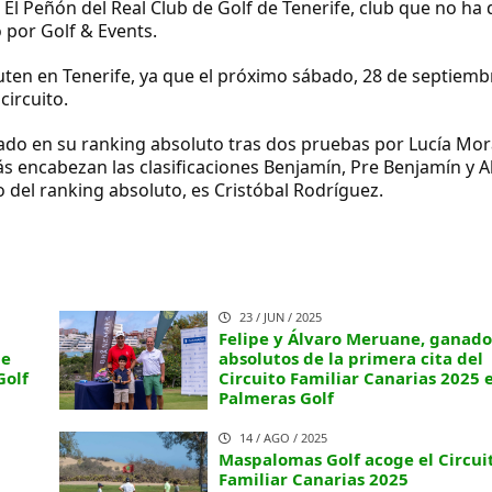
 El Peñón del Real Club de Golf de Tenerife, club que no h
 por Golf & Events.
puten en Tenerife, ya que el próximo sábado, 28 de septiemb
circuito.
zado en su ranking absoluto tras dos pruebas por Lucía Mor
encabezan las clasificaciones Benjamín, Pre Benjamín y Al
to del ranking absoluto, es Cristóbal Rodríguez.
23 / JUN / 2025
Felipe y Álvaro Meruane, ganado
de
absolutos de la primera cita del
Golf
Circuito Familiar Canarias 2025 
Palmeras Golf
14 / AGO / 2025
Maspalomas Golf acoge el Circui
Familiar Canarias 2025