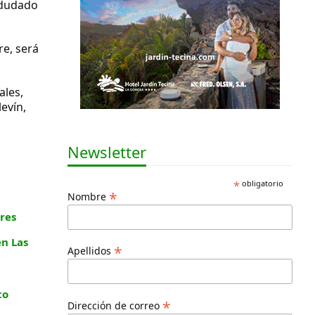
a dudado
re, será
ales,
evín,
Newsletter
*
obligatorio
*
Nombre
res
en Las
*
Apellidos
to
*
Dirección de correo