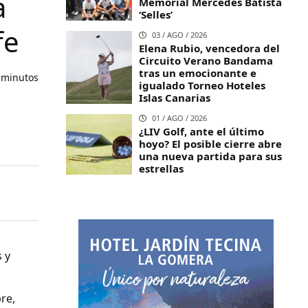
a
Memorial Mercedes Batista
‘Selles’
fe
03 / AGO / 2026
Elena Rubio, vencedora del
Circuito Verano Bandama
tras un emocionante e
 minutos
igualado Torneo Hoteles
Islas Canarias
01 / AGO / 2026
¿LIV Golf, ante el último
hoyo? El posible cierre abre
una nueva partida para sus
estrellas
 y
re,