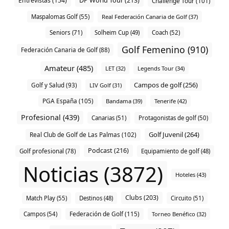
Entrevistas (154)
DP World Tour (213)
Challenge Tour (101)
Maspalomas Golf (55)
Real Federación Canaria de Golf (37)
Seniors (71)
Solheim Cup (49)
Coach (52)
Golf Femenino (910)
Federación Canaria de Golf (88)
Amateur (485)
LET (32)
Legends Tour (34)
Campos de golf (256)
Golf y Salud (93)
LIV Golf (31)
PGA España (105)
Bandama (39)
Tenerife (42)
Profesional (439)
Canarias (51)
Protagonistas de golf (50)
Golf Juvenil (264)
Real Club de Golf de Las Palmas (102)
Podcast (216)
Golf profesional (78)
Equipamiento de golf (48)
Noticias (3872)
Hoteles (43)
Clubs (203)
Match Play (55)
Destinos (48)
Circuito (51)
Federación de Golf (115)
Campos (54)
Torneo Benéfico (32)