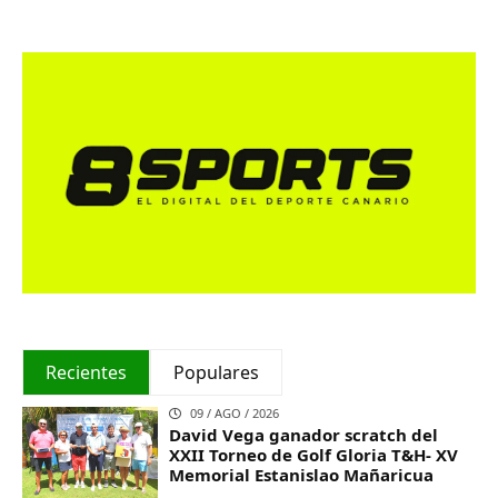
Recientes
Populares
09 / AGO / 2026
David Vega ganador scratch del
XXII Torneo de Golf Gloria T&H- XV
Memorial Estanislao Mañaricua