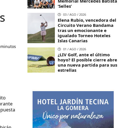
Memorial Mercedes Batista
‘Selles’
s
03 / AGO / 2026
Elena Rubio, vencedora del
Circuito Verano Bandama
tras un emocionante e
igualado Torneo Hoteles
Islas Canarias
 minutos
01 / AGO / 2026
¿LIV Golf, ante el último
hoyo? El posible cierre abre
una nueva partida para sus
estrellas
ito
urante
opuesta
ibirán