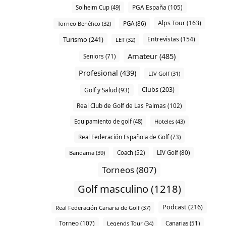
PGA España (105)
Solheim Cup (49)
Alps Tour (163)
Torneo Benéfico (32)
PGA (86)
Turismo (241)
Entrevistas (154)
LET (32)
Amateur (485)
Seniors (71)
Profesional (439)
LIV Golf (31)
Clubs (203)
Golf y Salud (93)
Real Club de Golf de Las Palmas (102)
Equipamiento de golf (48)
Hoteles (43)
Real Federación Española de Golf (73)
Bandama (39)
Coach (52)
LIV Golf (80)
Torneos (807)
Golf masculino (1218)
Podcast (216)
Real Federación Canaria de Golf (37)
Torneo (107)
Legends Tour (34)
Canarias (51)