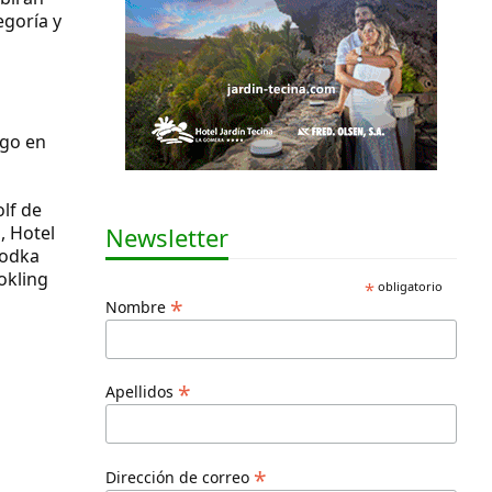
egoría y
rgo en
olf de
Newsletter
, Hotel
Vodka
okling
*
obligatorio
*
Nombre
*
Apellidos
*
Dirección de correo