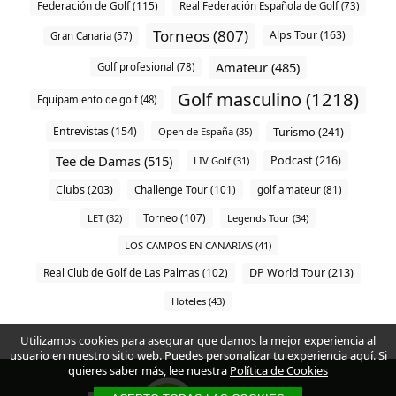
Federación de Golf (115)
Real Federación Española de Golf (73)
Torneos (807)
Alps Tour (163)
Gran Canaria (57)
Amateur (485)
Golf profesional (78)
Golf masculino (1218)
Equipamiento de golf (48)
Entrevistas (154)
Turismo (241)
Open de España (35)
Tee de Damas (515)
Podcast (216)
LIV Golf (31)
Clubs (203)
Challenge Tour (101)
golf amateur (81)
Torneo (107)
LET (32)
Legends Tour (34)
LOS CAMPOS EN CANARIAS (41)
DP World Tour (213)
Real Club de Golf de Las Palmas (102)
Hoteles (43)
Utilizamos cookies para asegurar que damos la mejor experiencia al
usuario en nuestro sitio web. Puedes personalizar tu experiencia aquí. Si
quieres saber más, lee nuestra
Política de Cookies