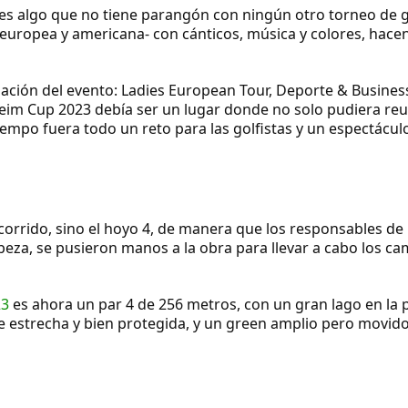
 es algo que no tiene parangón con ningún otro torneo de g
 -europea y americana- con cánticos, música y colores, hace
ización del evento: Ladies European Tour, Deporte & Busines
lheim Cup 2023 debía ser un lugar donde no solo pudiera reu
mpo fuera todo un reto para las golfistas y un espectáculo
recorrido, sino el hoyo 4, de manera que los responsables de
abeza, se pusieron manos a la obra para llevar a cabo los c
23
es ahora un par 4 de 256 metros, con un gran lago en la 
lle estrecha y bien protegida, y un green amplio pero movido