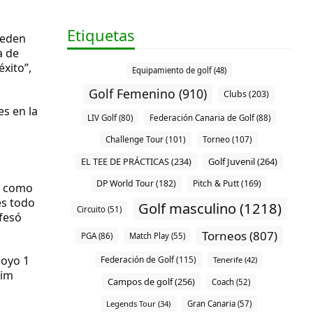
Etiquetas
ueden
a de
xito”,
Equipamiento de golf (48)
Golf Femenino (910)
Clubs (203)
s en la
LIV Golf (80)
Federación Canaria de Golf (88)
Challenge Tour (101)
Torneo (107)
EL TEE DE PRÁCTICAS (234)
Golf Juvenil (264)
DP World Tour (182)
Pitch & Putt (169)
, como
es todo
Golf masculino (1218)
Circuito (51)
nfesó
Torneos (807)
PGA (86)
Match Play (55)
hoyo 1
Federación de Golf (115)
Tenerife (42)
eim
Campos de golf (256)
Coach (52)
Legends Tour (34)
Gran Canaria (57)