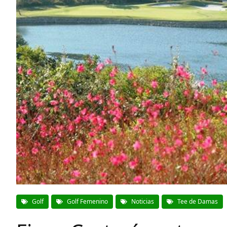
Golf
Golf Femenino
Noticias
Tee de Damas