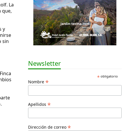
olf. La
n que,
s y
nirse
 sin
Newsletter
 Finca
*
obligatorio
ambios
*
Nombre
parte
.
*
Apellidos
*
Dirección de correo