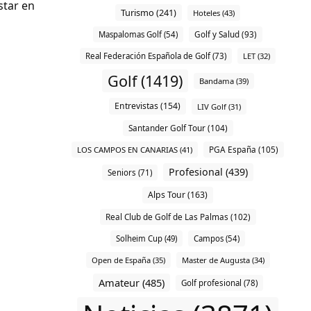
star en
Turismo (241)
Hoteles (43)
Maspalomas Golf (54)
Golf y Salud (93)
Real Federación Española de Golf (73)
LET (32)
Golf (1419)
Bandama (39)
Entrevistas (154)
LIV Golf (31)
Santander Golf Tour (104)
PGA España (105)
LOS CAMPOS EN CANARIAS (41)
Profesional (439)
Seniors (71)
Alps Tour (163)
Real Club de Golf de Las Palmas (102)
Solheim Cup (49)
Campos (54)
Open de España (35)
Master de Augusta (34)
Amateur (485)
Golf profesional (78)