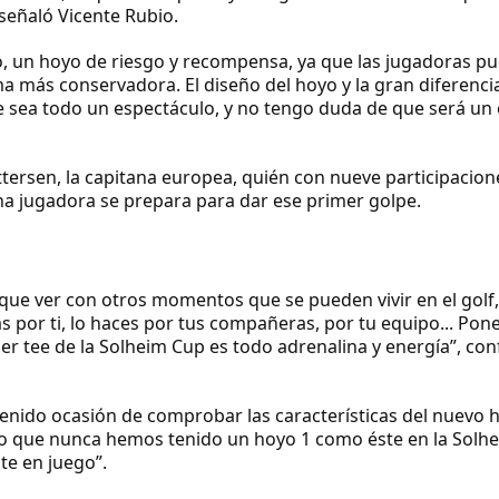
 señaló Vicente Rubio.
ico, un hoyo de riesgo y recompensa, ya que las jugadoras p
ma más conservadora. El diseño del hoyo y la gran diferenci
ue sea todo un espectáculo, y no tengo duda de que será un é
tersen, la capitana europea, quién con nueve participacione
na jugadora se prepara para dar ese primer golpe.
que ver con otros momentos que se pueden vivir en el golf
s por ti, lo haces por tus compañeras, por tu equipo... Pon
imer tee de la Solheim Cup es todo adrenalina y energía”, co
tenido ocasión de comprobar las características del nuevo 
reo que nunca hemos tenido un hoyo 1 como éste en la Solh
te en juego”.