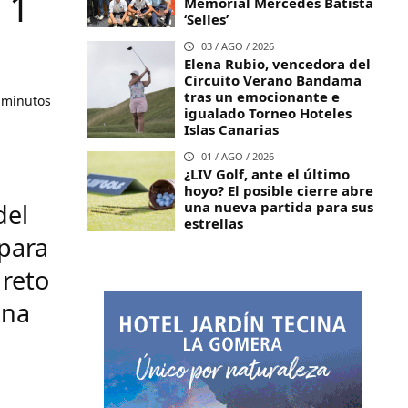
 1
Memorial Mercedes Batista
‘Selles’
03 / AGO / 2026
Elena Rubio, vencedora del
Circuito Verano Bandama
tras un emocionante e
 minutos
igualado Torneo Hoteles
Islas Canarias
01 / AGO / 2026
¿LIV Golf, ante el último
hoyo? El posible cierre abre
una nueva partida para sus
del
estrellas
 para
 reto
una