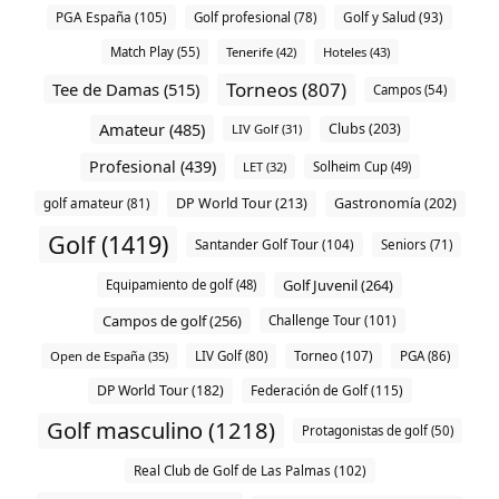
PGA España (105)
Golf profesional (78)
Golf y Salud (93)
Match Play (55)
Tenerife (42)
Hoteles (43)
Torneos (807)
Tee de Damas (515)
Campos (54)
Amateur (485)
Clubs (203)
LIV Golf (31)
Profesional (439)
LET (32)
Solheim Cup (49)
DP World Tour (213)
Gastronomía (202)
golf amateur (81)
Golf (1419)
Santander Golf Tour (104)
Seniors (71)
Golf Juvenil (264)
Equipamiento de golf (48)
Campos de golf (256)
Challenge Tour (101)
Torneo (107)
Open de España (35)
LIV Golf (80)
PGA (86)
DP World Tour (182)
Federación de Golf (115)
Golf masculino (1218)
Protagonistas de golf (50)
Real Club de Golf de Las Palmas (102)