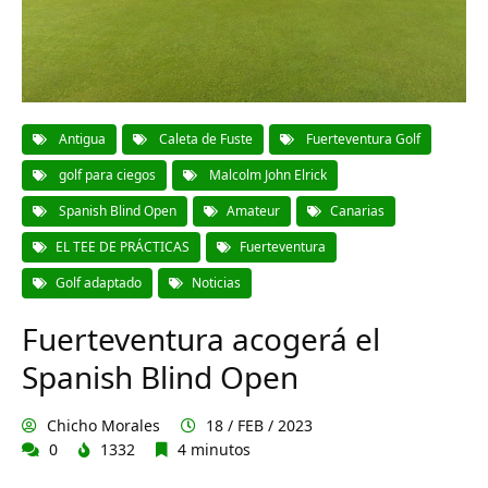
Antigua
Caleta de Fuste
Fuerteventura Golf
golf para ciegos
Malcolm John Elrick
Spanish Blind Open
Amateur
Canarias
EL TEE DE PRÁCTICAS
Fuerteventura
Golf adaptado
Noticias
Fuerteventura acogerá el
Spanish Blind Open
Chicho Morales
18 / FEB / 2023
0
1332
4 minutos