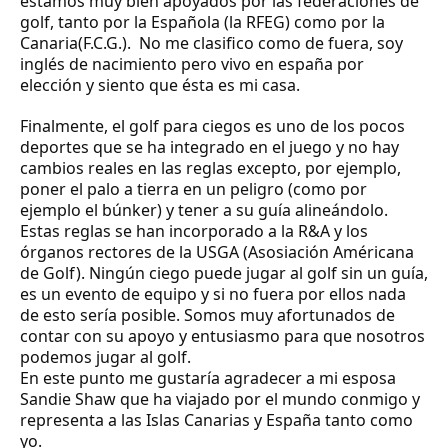
estamos muy bien apoyados por las federaciones de
golf, tanto por la Española
(la RFEG)
como por la
Canaria(F.C.G.). No me clasifico como de fuera, soy
inglés de nacimiento pero vivo en españa por
elección y siento que ésta es mi casa.
Finalmente, el golf para ciegos es uno de los pocos
deportes que se ha integrado en el juego y no hay
cambios reales en las reglas excepto, por ejemplo,
poner el palo a tierra en un peligro (como por
ejemplo el búnker) y tener a su guía alineándolo.
Estas reglas se han incorporado a la
R&A
y los
órganos rectores de la
USGA
(Asosiación Américana
de Golf)
. Ningún ciego puede jugar al golf sin un guía,
es un evento de equipo y si no fuera por ellos nada
de esto sería posible. Somos muy afortunados de
contar con su apoyo y entusiasmo para que nosotros
podemos jugar al golf.
En este punto me gustaría agradecer a mi esposa
Sandie Shaw que ha viajado por el mundo conmigo y
representa a las Islas Canarias y España tanto como
yo
.