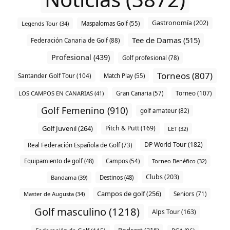
Gastronomía (202)
Legends Tour (34)
Maspalomas Golf (55)
Tee de Damas (515)
Federación Canaria de Golf (88)
Profesional (439)
Golf profesional (78)
Torneos (807)
Santander Golf Tour (104)
Match Play (55)
Torneo (107)
LOS CAMPOS EN CANARIAS (41)
Gran Canaria (57)
Golf Femenino (910)
golf amateur (82)
Golf Juvenil (264)
Pitch & Putt (169)
LET (32)
DP World Tour (182)
Real Federación Española de Golf (73)
Equipamiento de golf (48)
Campos (54)
Torneo Benéfico (32)
Clubs (203)
Bandama (39)
Destinos (48)
Campos de golf (256)
Master de Augusta (34)
Seniors (71)
Golf masculino (1218)
Alps Tour (163)