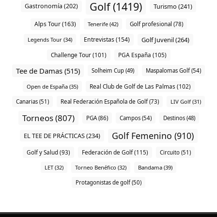
Golf (1419)
Gastronomía (202)
Turismo (241)
Alps Tour (163)
Tenerife (42)
Golf profesional (78)
Entrevistas (154)
Golf Juvenil (264)
Legends Tour (34)
Challenge Tour (101)
PGA España (105)
Tee de Damas (515)
Solheim Cup (49)
Maspalomas Golf (54)
Real Club de Golf de Las Palmas (102)
Open de España (35)
Canarias (51)
Real Federación Española de Golf (73)
LIV Golf (31)
Torneos (807)
PGA (86)
Campos (54)
Destinos (48)
Golf Femenino (910)
EL TEE DE PRÁCTICAS (234)
Federación de Golf (115)
Golf y Salud (93)
Circuito (51)
LET (32)
Torneo Benéfico (32)
Bandama (39)
Protagonistas de golf (50)