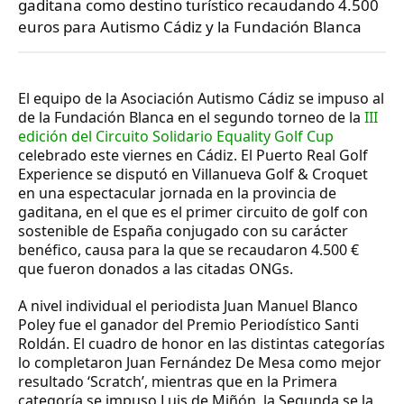
gaditana como destino turístico recaudando 4.500
euros para Autismo Cádiz y la Fundación Blanca
El equipo de la
Asociación Autismo Cádiz
se impuso al
de la
Fundación Blanca
en el segundo torneo de la
III
edición del Circuito Solidario Equality Golf Cup
celebrado este viernes en Cádiz. El Puerto Real Golf
Experience se disputó en Villanueva Golf & Croquet
en una espectacular jornada en la provincia de
gaditana, en el que es el primer circuito de golf con
sostenible de España conjugado con su carácter
benéfico, causa para la que se recaudaron 4.500 €
que fueron donados a las citadas ONGs.
A nivel individual el periodista
Juan Manuel Blanco
Poley
fue el ganador del
Premio Periodístico Santi
Roldán
. El cuadro de honor en las distintas categorías
lo completaron J
uan Fernández De Mesa
como mejor
resultado ‘Scratch’, mientras que en la Primera
categoría se impuso
Luis de Miñón
, la Segunda se la