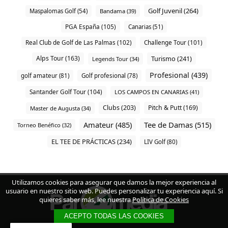
Golf Juvenil (264)
Maspalomas Golf (54)
Bandama (39)
PGA España (105)
Canarias (51)
Real Club de Golf de Las Palmas (102)
Challenge Tour (101)
Alps Tour (163)
Turismo (241)
Legends Tour (34)
Profesional (439)
golf amateur (81)
Golf profesional (78)
Santander Golf Tour (104)
LOS CAMPOS EN CANARIAS (41)
Clubs (203)
Pitch & Putt (169)
Master de Augusta (34)
Amateur (485)
Tee de Damas (515)
Torneo Benéfico (32)
EL TEE DE PRÁCTICAS (234)
LIV Golf (80)
Utilizamos cookies para asegurar que damos la mejor experiencia al
usuario en nuestro sitio web. Puedes personalizar tu experiencia aquí. Si
quieres saber más, lee nuestra
Política de Cookies
ACEPTO TODAS LAS COOKIES