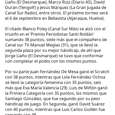
Liaño
(El Desmarque),
Marco Ruiz
(Diario AS),
David
Durán
(Tengolf) y
Jesús Márquez
(La Gran Jugada de
Canal Sur Radio), entre otros. El próximo torneo será
el 6 de septiembre en Bellavista (Aljaraque, Huelva).
El citado
Blanco Poley
(Canal Sur Más) se alzó con el
triunfo en el
‘Premio Periodistas Santi Roldán
’
sumando 38 puntos, siete más que el compañero de
Canal sur TV
Manuel Megías
(31), que se llevó la
segunda plaza por su mejor hándicap, de ahí que
Jorge Liaño
(El Desmarque) se tuvo que conformar
con completar el podio con los mismos puntos.
Por su parte
Juan Fernández De Mesa
ganó el Scratch
con 38 puntos, mientras que
Lola Fernández Ochoa
se llevó la categoría femenina con 35 puntos, seis
más que
Eva María Valencia
(29).
Luis de Miñón
ganó
la Primera Categoría con 35 puntos, los mismos que
Santiago González
, que fue segundo por su peor
hándicap de juego. En Segunda, ganó
David Suárez
con 40 puntos, mientras que
Luis Carlos Guillén
fue
segundo con 38.