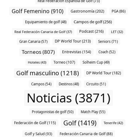
Real Federación Española de Golf (73)
Golf Femenino (910)
Gastronomía (202)
PGA (86)
Campos de golf (256)
Equipamiento de golf (48)
Podcast (216)
Real Federación Canaria de Golf (37)
LET (32)
DP World Tour (213)
Gran Canaria (57)
Seniors (71)
Torneos (807)
Entrevistas (154)
Coach (52)
Torneo (107)
Hoteles (43)
Solheim Cup (49)
Golf masculino (1218)
DP World Tour (182)
Campos (54)
Destinos (48)
Circuito (51)
Noticias (3871)
Protagonistas de golf (50)
Match Play (55)
Golf (1419)
Federación de Golf (115)
Tenerife (42)
Golf y Salud (93)
Federación Canaria de Golf (88)