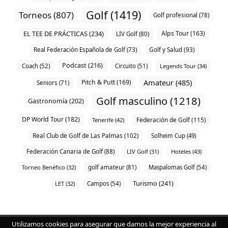
Golf (1419)
Torneos (807)
Golf profesional (78)
EL TEE DE PRÁCTICAS (234)
Alps Tour (163)
LIV Golf (80)
Real Federación Española de Golf (73)
Golf y Salud (93)
Podcast (216)
Coach (52)
Circuito (51)
Legends Tour (34)
Amateur (485)
Pitch & Putt (169)
Seniors (71)
Golf masculino (1218)
Gastronomía (202)
DP World Tour (182)
Federación de Golf (115)
Tenerife (42)
Real Club de Golf de Las Palmas (102)
Solheim Cup (49)
Federación Canaria de Golf (88)
LIV Golf (31)
Hoteles (43)
Torneo Benéfico (32)
golf amateur (81)
Maspalomas Golf (54)
Turismo (241)
LET (32)
Campos (54)
Utilizamos cookies para asegurar que damos la mejor experiencia al