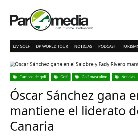
LIV GOLF
DP WORLD TOUR
NOTICIAS
PODCAST
TURISM
Campos de golf
Golf
Golf masculino
Noticias
Óscar Sánchez gana en
mantiene el liderato 
Canaria