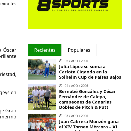
 minutos
Recientes
Populares
o Óscar
rillante
06 / AGO / 2026
Julia López se suma a
Carlota Ciganda en la
riestad,
Solheim Cup de Países Bajos
04 / AGO / 2026
Bernabé González y César
ogeys en
Fernández de Caleya,
campeones de Canarias
Dobles de Pitch & Putt
nge Gran
03 / AGO / 2026
ue mermó
Juan Cabrera Monzón gana
el XIV Torneo Mércora – XI