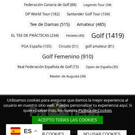
Federación Canaria de Golf (88)
Legends Tour (34)
DP World Tour (182)
Santander Golf Tour (104)
Tee de Damas (515)
Amateur (485)
Golf (1419)
EL TEE DE PRÁCTICAS (234)
Hoteles (43)
PGA España (105)
Circuito (51)
golf amateur (81)
Golf Femenino (910)
Real Federación Española de Golf (73)
Open de España (35)
Master de Augusta (34)
Utilizamos cookies para asegurar que damos la mejor experiencia al
usuario en nuestro sitio web. Puedes personalizar tu experiencia aquí. Si
quieres saber más, lee nuestra
Política de Cookies
ACEPTO TODAS LAS COOKIES
ES
© 2023 - Todos los derechos reservados.
PERSONALIZAR COOKIES
NO USAR COOKIES