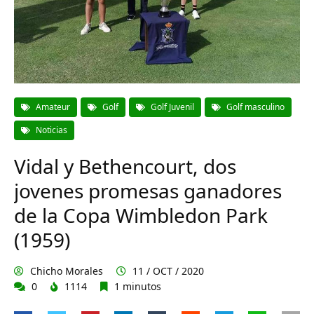
Amateur
Golf
Golf Juvenil
Golf masculino
Noticias
Vidal y Bethencourt, dos
jovenes promesas ganadores
de la Copa Wimbledon Park
(1959)
Chicho Morales
11 / OCT / 2020
0
1114
1 minutos