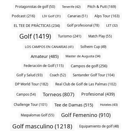
Pitch & Putt (169)
Protagonistas de golf (50)
Tenerife (42)
Podcast (216)
Alps Tour (163)
LIV Golf (31)
Canarias (51)
EL TEE DE PRÁCTICAS (234)
Golf profesional (78)
LET (32)
Golf (1419)
Turismo (241)
Match Play (55)
LOS CAMPOS EN CANARIAS (41)
Solheim Cup (49)
Amateur (485)
Master de Augusta (34)
Campos de golf (256)
Federación de Golf (115)
Santander Golf Tour (104)
Golf y Salud (93)
Coach (52)
DP World Tour (182)
Real Club de Golf de Las Palmas (102)
Torneos (807)
Profesional (439)
Campos (54)
Tee de Damas (515)
Challenge Tour (101)
Hoteles (43)
Golf Femenino (910)
Maspalomas Golf (55)
Golf masculino (1218)
Equipamiento de golf (48)