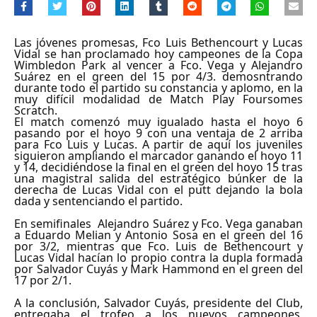
Las jóvenes promesas, Fco Luis Bethencourt y Lucas
Vidal se han proclamado hoy campeones de la Copa
Wimbledon Park al vencer a Fco. Vega y Alejandro
Suárez en el green del 15 por 4/3. demosntrando
durante todo el partido su constancia y aplomo, en la
muy difícil modalidad de Match Play Foursomes
Scratch.
El match comenzó muy igualado hasta el hoyo 6
pasando por el hoyo 9 con una ventaja de 2 arriba
para Fco Luis y Lucas. A partir de aquí los juveniles
siguieron ampliando el marcador ganando el hoyo 11
y 14, decidiéndose la final en el green del hoyo 15 tras
una magistral salida del estratégico búnker de la
derecha de Lucas Vidal con el putt dejando la bola
dada y sentenciando el partido.
En semifinales Alejandro Suárez y Fco. Vega ganaban
a Eduardo Melian y Antonio Sosa en el green del 16
por 3/2, mientras que Fco. Luis de Bethencourt y
Lucas Vidal hacían lo propio contra la dupla formada
por Salvador Cuyás y Mark Hammond en el green del
17 por 2/1.
A la conclusión, Salvador Cuyás, presidente del Club,
entregaba el trofeo a los nuevos campeones.