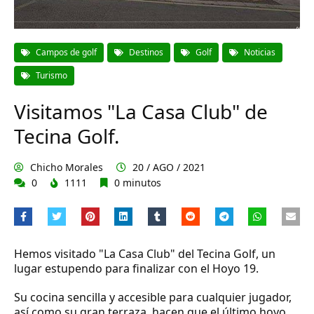
Campos de golf
Destinos
Golf
Noticias
Turismo
Visitamos "La Casa Club" de
Tecina Golf.
Chicho Morales
20 / AGO / 2021
0
1111
0 minutos
Hemos visitado "La Casa Club" del Tecina Golf, un
lugar estupendo para finalizar con el Hoyo 19.
Su cocina sencilla y accesible para cualquier jugador,
así como su gran terraza, hacen que el último hoyo