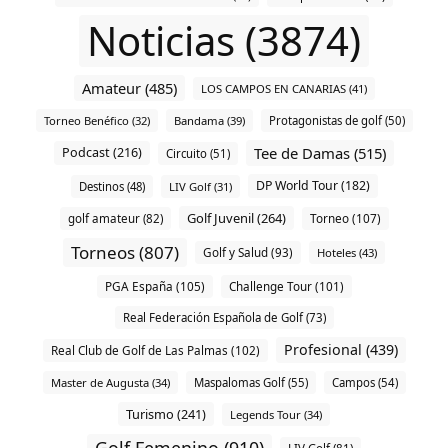
Noticias (3874)
Amateur (485)
LOS CAMPOS EN CANARIAS (41)
Torneo Benéfico (32)
Bandama (39)
Protagonistas de golf (50)
Tee de Damas (515)
Podcast (216)
Circuito (51)
DP World Tour (182)
Destinos (48)
LIV Golf (31)
Golf Juvenil (264)
Torneo (107)
golf amateur (82)
Torneos (807)
Golf y Salud (93)
Hoteles (43)
PGA España (105)
Challenge Tour (101)
Real Federación Española de Golf (73)
Profesional (439)
Real Club de Golf de Las Palmas (102)
Master de Augusta (34)
Maspalomas Golf (55)
Campos (54)
Turismo (241)
Legends Tour (34)