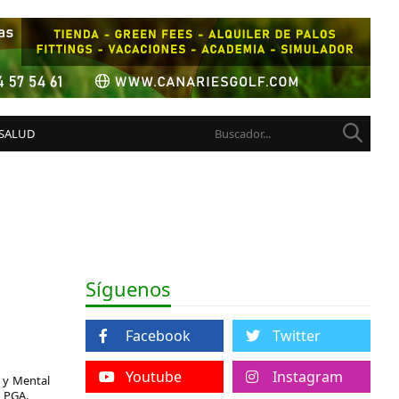
 SALUD
Síguenos
Facebook
Twitter
Youtube
Instagram
 y Mental
n PGA.