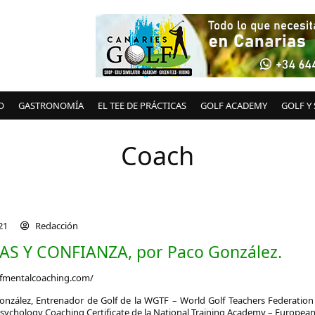
O
GASTRONOMÍA
EL TEE DE PRÁCTICAS
GOLF ACADEMY
GOLF Y
Coach
021
Redacción
AS Y CONFIANZA, por Paco González.
lfmentalcoaching.com/
onzález
, Entrenador de Golf de la WGTF – World Golf Teachers Federation
Psychology Coaching Certificate de la National Training Academy – Europea