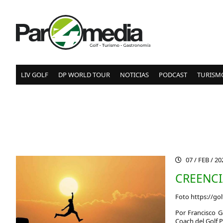
LIV GOLF
DP WORLD TOUR
NOTICIAS
PODCAST
TURISM
07 / FEB / 2
CREENCI
Foto https://go
Por
Francisco G
Coach del Golf 