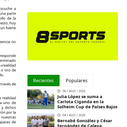
Escuche a
 una parte
llo de la
 esto, hoy
 un fuerte
reencia no
 responde
terminado
«realidad
 o tiro de
lo.
Recientes
Populares
través de
06 / AGO / 2026
Julia López se suma a
 realidad
Carlota Ciganda en la
da uno de
Solheim Cup de Países Bajos
, y dichos
zón por la
04 / AGO / 2026
 nuestras
Bernabé González y César
apaces de
Fernández de Caleya,