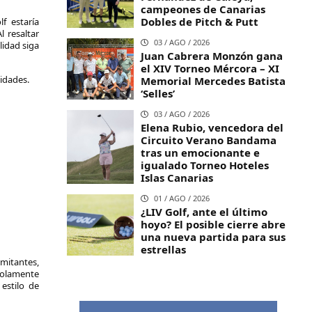
campeones de Canarias
Dobles de Pitch & Putt
f estaría
 resaltar
03 / AGO / 2026
lidad siga
Juan Cabrera Monzón gana
el XIV Torneo Mércora – XI
idades.
Memorial Mercedes Batista
‘Selles’
03 / AGO / 2026
Elena Rubio, vencedora del
Circuito Verano Bandama
tras un emocionante e
igualado Torneo Hoteles
Islas Canarias
01 / AGO / 2026
¿LIV Golf, ante el último
hoyo? El posible cierre abre
una nueva partida para sus
estrellas
imitantes,
 solamente
estilo de