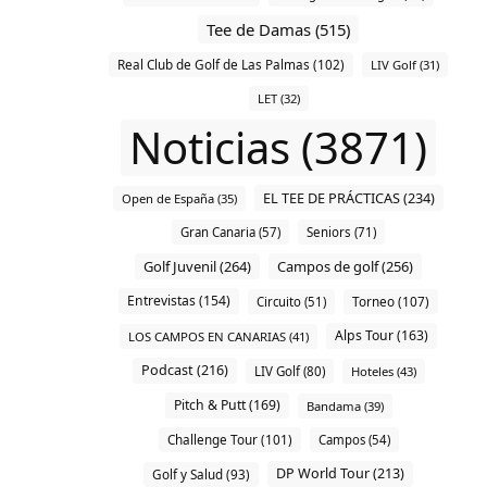
Tee de Damas (515)
Real Club de Golf de Las Palmas (102)
LIV Golf (31)
LET (32)
Noticias (3871)
EL TEE DE PRÁCTICAS (234)
Open de España (35)
Gran Canaria (57)
Seniors (71)
Golf Juvenil (264)
Campos de golf (256)
Entrevistas (154)
Torneo (107)
Circuito (51)
Alps Tour (163)
LOS CAMPOS EN CANARIAS (41)
Podcast (216)
LIV Golf (80)
Hoteles (43)
Pitch & Putt (169)
Bandama (39)
Challenge Tour (101)
Campos (54)
DP World Tour (213)
Golf y Salud (93)