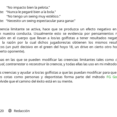
: “No impacto bien la pelota.”
te: “Nunca le pegaré bien a la bola.”
: “No tengo un swing muy estético.”
nte: “Necesito un swing espectacular para ganar.”
encia limitante se activa, hace que se produzca un efecto negativo en
 nuestra conducta. Usualmente esto se evidencia por pensamientos n
ión en el cuerpo que llevan a los/as golfistas a tener resultados negat
s la razón por la cual dichos jugadores/as obtienen los mismos resu
os (un putt decisivo en el green del hoyo 18, un drive en cierto otro h
ierto oponente).
mas en las que se pueden modificar las creencias limitantes tales como
c
ual
,
contrarrestar
o
reconstruir la creencia
, y todas ellas las uso en mi método
 creencias y ayudar a los/as golfistas a que las puedan modificar para que
res cotas como personas y deportistas forma parte del método
FG Go
 olvide que el camino del éxito está en su mente.
020
Redacción