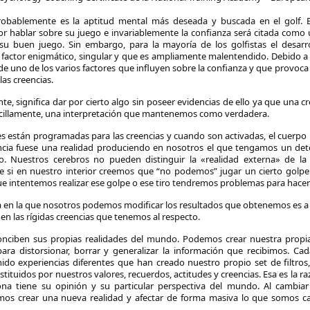
robablemente es la aptitud mental más deseada y buscada en el golf. 
or hablar sobre su juego e invariablemente la confianza será citada como
u buen juego. Sin embargo, para la mayoría de los golfistas el desarro
 factor enigmático, singular y que es ampliamente malentendido. Debido a
de uno de los varios factores que influyen sobre la confianza y que provoca
las creencias.
te, significa dar por cierto algo sin poseer evidencias de ello ya que una c
cillamente, una interpretación que mantenemos como verdadera.
 están programadas para las creencias y cuando son activadas, el cuerpo
encia fuese una realidad produciendo en nosotros el que tengamos un de
. Nuestros cerebros no pueden distinguir la «realidad externa» de la 
ue si en nuestro interior creemos que “no podemos” jugar un cierto golpe
ue intentemos realizar ese golpe o ese tiro tendremos problemas para hacer
 en la que nosotros podemos modificar los resultados que obtenemos es a 
en las rígidas creencias que tenemos al respecto.
onciben sus propias realidades del mundo. Podemos crear nuestra propia
para distorsionar, borrar y generalizar la información que recibimos. Ca
ido experiencias diferentes que han creado nuestro propio set de filtros
nstituidos por nuestros valores, recuerdos, actitudes y creencias. Esa es la ra
ona tiene su opinión y su particular perspectiva del mundo. Al cambiar
mos crear una nueva realidad y afectar de forma masiva lo que somos c