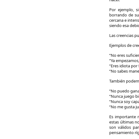
Por ejemplo, s
borrando de su 
cercana e inten
siendo esa debid
Las creencias p
Ejemplos de cre
“No eres sufici
“Ya empezamos, 
“Eres idiota por 
“No sabes maneja
También podemos
“No puedo ganar
“Nunca juego bi
“Nunca soy capa
“No me gusta ju
Es importante no
estas últimas n
son válidos par
pensamiento rígi