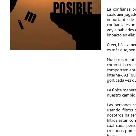
La confianza p
cualquier jugad
importante de s
confianza es un
voy a hablarles 
impacto en ella: 
Creer, básicamen
es más que, sen
Nuestros mentes
como si la cre
comportamiento
interna». Así q
golf, cada vez q
La única manera
nuestro cambio 
Las personas c
usando filtros 
nosotros ha ten
filtros están co
cual cada pers
creencias pode
hacer.