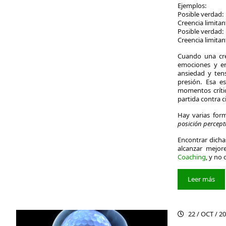
Ejemplos:
Posible verdad
Creencia limitan
Posible verdad
Creencia limita
Cuando una cre
emociones y en
ansiedad y tens
presión. Esa e
momentos crític
partida contra c
Hay varias for
posición percept
Encontrar dichas
alcanzar mejo
Coaching
, y no
Leer más
22 / OCT / 2