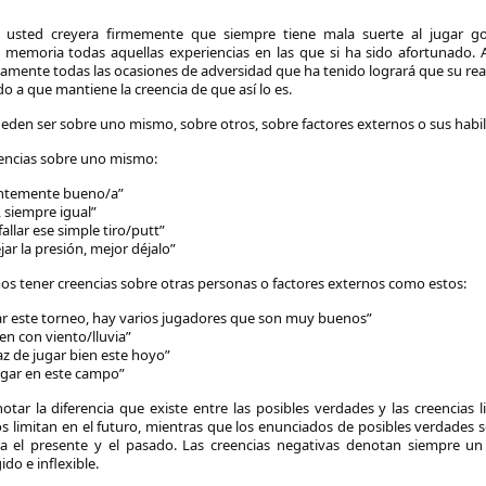
i usted creyera firmemente que siempre tiene mala suerte al jugar gol
memoria todas aquellas experiencias en las que si ha sido afortunado. Al
samente todas las ocasiones de adversidad que ha tenido logrará que su rea
o a que mantiene la creencia de que así lo es.
ueden ser sobre uno mismo, sobre otros, sobre factores externos o sus habil
encias sobre uno mismo:
entemente bueno/a”
siempre igual”
fallar ese simple tiro/putt”
r la presión, mejor déjalo”
 tener creencias sobre otras personas o factores externos como estos:
 este torneo, hay varios jugadores que son muy buenos”
en con viento/lluvia”
z de jugar bien este hoyo”
gar en este campo”
tar la diferencia que existe entre las posibles verdades y las creencias l
os limitan en el futuro, mientras que los enunciados de posibles verdades
a el presente y el pasado. Las creencias negativas denotan siempre un 
do e inflexible.