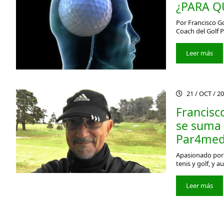
¿PARA Q
Por Francisco G
Coach del Golf 
Leer más
21 / OCT / 2
Francisc
se suma 
Par4med
Apasionado por 
tenis y golf, y 
Leer más