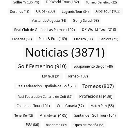
DP World Tour (182)
Solheim Cup (49)
Torneo Benéfico (32)
Clubs (203)
Alps Tour (163)
Destinos (48)
Legends Tour (34)
Master de Augusta (34)
Golf y Salud (93)
DP World Tour (213)
Real Club de Golf de Las Palmas (102)
Pitch & Putt (169)
Canarias (51)
Circuito (51)
Seniors (71)
Noticias (3871)
Golf Femenino (910)
Equipamiento de golf (48)
Torneo (107)
LIV Golf (31)
Torneos (807)
Real Federación Española de Golf (73)
Profesional (439)
Real Federación Canaria de Golf (37)
Challenge Tour (101)
Gran Canaria (57)
Match Play (55)
Amateur (485)
Santander Golf Tour (104)
Tenerife (42)
PGA (86)
Bandama (39)
Open de España (35)