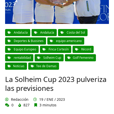
Andalucía
Andalucía
Costa del Sol
Deportes & Bussines
equipo americano
Equipo Europeo
Finca Cortesín
Récord
rentabilidad
Solheim Cup
Golf Femenino
Noticias
Tee de Damas
La Solheim Cup 2023 pulveriza
las previsiones
Redacción
19 / ENE / 2023
0
827
3 minutos