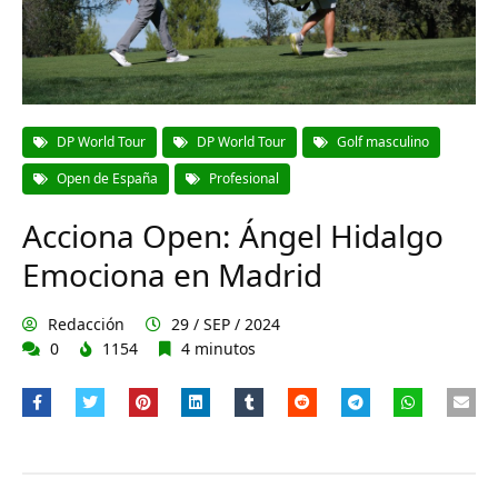
DP World Tour
DP World Tour
Golf masculino
Open de España
Profesional
Acciona Open: Ángel Hidalgo
Emociona en Madrid
Redacción
29 / SEP / 2024
0
1154
4 minutos