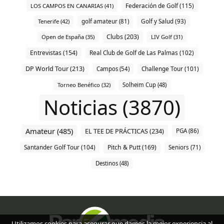
Federación de Golf (115)
LOS CAMPOS EN CANARIAS (41)
Tenerife (42)
golf amateur (81)
Golf y Salud (93)
Clubs (203)
Open de España (35)
LIV Golf (31)
Entrevistas (154)
Real Club de Golf de Las Palmas (102)
DP World Tour (213)
Challenge Tour (101)
Campos (54)
Torneo Benéfico (32)
Solheim Cup (48)
Noticias (3870)
Amateur (485)
EL TEE DE PRÁCTICAS (234)
PGA (86)
Pitch & Putt (169)
Santander Golf Tour (104)
Seniors (71)
Destinos (48)
Utilizamos cookies para asegurar que damos la mejor experiencia al