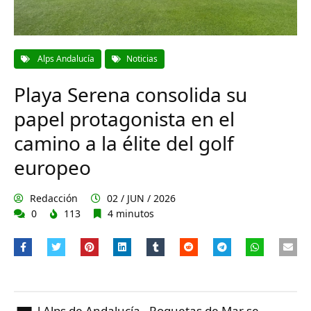
Alps Andalucía
Noticias
Playa Serena consolida su
papel protagonista en el
camino a la élite del golf
europeo
Redacción
02 / JUN / 2026
0
113
4 minutos
l Alps de Andalucía - Roquetas de Mar se