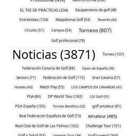
EL TEE DE PRÁCTICAS (234)
Equipamiento de golf (48)
Entrevistas (154)
Maspalomas Golf (54)
Tenerife (42)
Torneos (807)
Circuito (51)
Campos (54)
Golf profesional (78)
Noticias (3871)
Torneo (107)
Federación Canaria de Golf (88)
Open de España (35)
Federación de Golf (115)
Seniors (71)
Gran Canaria (57)
Hoteles (43)
Match Play (55)
LOS CAMPOS EN CANARIAS (41)
DP World Tour (182)
PGA (86)
LIV Golf (31)
PGA España (105)
Torneo Benéfico (32)
golf amateur (81)
Amateur (485)
Real Federación Española de Golf (73)
Real Club de Golf de Las Palmas (102)
Challenge Tour (101)
Golf Juvenil (264)
Golf y Salud (93)
Legends Tour (34)