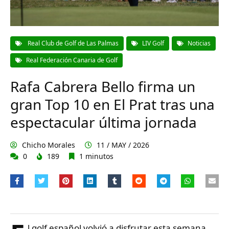
Real Club de Golf de Las Palmas
LIV Golf
Noticias
Real Federación Canaria de Golf
Rafa Cabrera Bello firma un
gran Top 10 en El Prat tras una
espectacular última jornada
Chicho Morales
11 / MAY / 2026
0
189
1 minutos
l golf español volvió a disfrutar esta semana