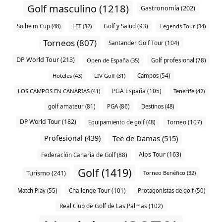
Golf masculino (1218)
Gastronomía (202)
Solheim Cup (48)
LET (32)
Golf y Salud (93)
Legends Tour (34)
Torneos (807)
Santander Golf Tour (104)
DP World Tour (213)
Open de España (35)
Golf profesional (78)
Hoteles (43)
LIV Golf (31)
Campos (54)
PGA España (105)
LOS CAMPOS EN CANARIAS (41)
Tenerife (42)
golf amateur (81)
PGA (86)
Destinos (48)
DP World Tour (182)
Torneo (107)
Equipamiento de golf (48)
Profesional (439)
Tee de Damas (515)
Alps Tour (163)
Federación Canaria de Golf (88)
Golf (1419)
Turismo (241)
Torneo Benéfico (32)
Challenge Tour (101)
Match Play (55)
Protagonistas de golf (50)
Real Club de Golf de Las Palmas (102)