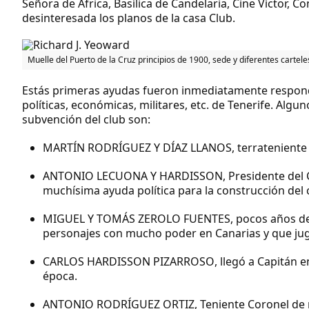
Señora de África, Basílica de Candelaria, Cine Víctor,
desinteresada los planos de la casa Club.
Muelle del Puerto de la Cruz principios de 1900, sede y diferentes cartel
Estás primeras ayudas fueron inmediatamente respondi
políticas, económicas, militares, etc. de Tenerife. Alg
subvención del club son:
MARTÍN RODRÍGUEZ Y DÍAZ LLANOS
, terratenient
ANTONIO LECUONA Y HARDISSON
, Presidente del
muchísima ayuda política para la construcción del
MIGUEL Y TOMÁS ZEROLO FUENTES
, pocos años d
personajes con mucho poder en Canarias y que juga
CARLOS HARDISSON PIZARROSO
, llegó a Capitán
época.
ANTONIO RODRÍGUEZ ORTIZ
, Teniente Coronel de