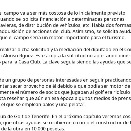
 campo va a ser más costosa de lo inicialmente previsto,
uando se solicita financiación a determinadas personas
ieras, de distribución de vehículos, etc. Había dos forma
dquisición de acciones del club. Asimismo, se solicita ayud
que el campo sería un motor importante para el turismo.
 realizar dicha solicitud y la mediación del diputado en el C
io Alonso Rguez.
Este acepta la solicitud no aportando dine
 para la Casa Club. La clave seguía siendo las ayudas que s
 de un grupo de personas interesadas en seguir practicand
ntar sacar provecho de él debido a que podía ser motor de
nte el número de socios que jugaban al golf era ridículo
dota reseñar que aún en esa época algunos medios de pren
 el que se emplean palos y una pelota”.
 Club de Golf de Tenerife. En el próximo capítulo veremos co
 que otras ayudas se recibieron o cómo el constructor de 
 de la obra en
10.000 pesetas.