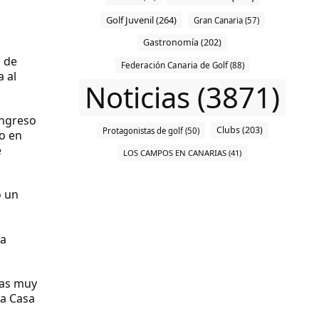
Golf Juvenil (264)
Gran Canaria (57)
Gastronomía (202)
s de
Federación Canaria de Golf (88)
a al
Noticias (3871)
ongreso
Clubs (203)
Protagonistas de golf (50)
ro en
e
LOS CAMPOS EN CANARIAS (41)
o un
sa
sas muy
la Casa