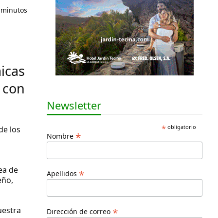
 minutos
micas
 con
Newsletter
*
obligatorio
de los
*
Nombre
nea de
*
Apellidos
eño,
uestra
*
Dirección de correo