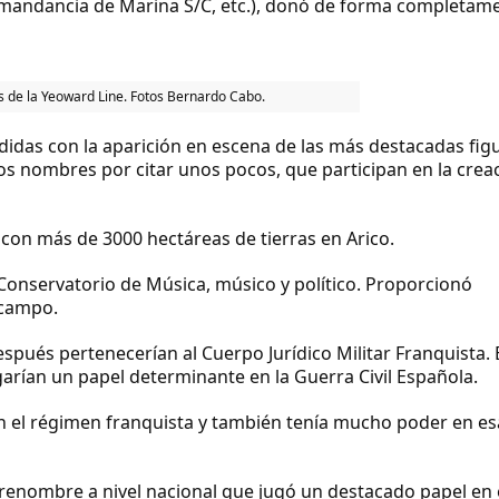
 Comandancia de Marina S/C, etc.), donó de forma completam
es de la Yeoward Line. Fotos Bernardo Cabo.
das con la aparición en escena de las más destacadas fig
unos nombres por citar unos pocos, que participan en la crea
e con más de 3000 hectáreas de tierras en Arico.
 Conservatorio de Música, músico y político. Proporcionó
 campo.
espués pertenecerían al Cuerpo Jurídico Militar Franquista.
rían un papel determinante en la Guerra Civil Española.
 en el régimen franquista y también tenía mucho poder en es
 renombre a nivel nacional que jugó un destacado papel en 