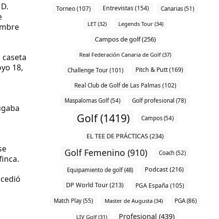
e
D.
Entrevistas (154)
Torneo (107)
Canarias (51)
e
LET (32)
Legends Tour (34)
iembre
Campos de golf (256)
Real Federación Canaria de Golf (37)
a
caseta
oyo 18,
Pitch & Putt (169)
Challenge Tour (101)
Real Club de Golf de Las Palmas (102)
Maspalomas Golf (54)
Golf profesional (78)
jugaba
Golf (1419)
Campos (54)
EL TEE DE PRÁCTICAS (234)
se
Golf Femenino (910)
Coach (52)
finca.
Podcast (216)
Equipamiento de golf (48)
ucedió
DP World Tour (213)
PGA España (105)
Match Play (55)
Master de Augusta (34)
PGA (86)
Profesional (439)
LIV Golf (31)