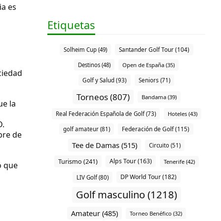
ia es
Etiquetas
Santander Golf Tour (104)
Solheim Cup (49)
Destinos (48)
Open de España (35)
ciedad
Golf y Salud (93)
Seniors (71)
Torneos (807)
Bandama (39)
ue la
Real Federación Española de Golf (73)
Hoteles (43)
D.
Federación de Golf (115)
golf amateur (81)
bre de
Tee de Damas (515)
Circuito (51)
Turismo (241)
Alps Tour (163)
Tenerife (42)
o que
DP World Tour (182)
LIV Golf (80)
Golf masculino (1218)
Amateur (485)
Torneo Benéfico (32)