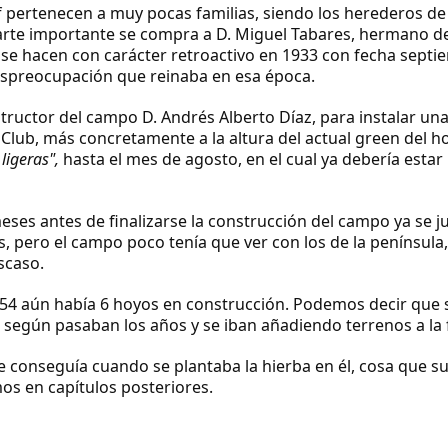
 pertenecen a muy pocas familias, siendo los herederos d
arte importante se compra a
D. Miguel Tabares,
hermano d
r se hacen con carácter retroactivo en 1933 con fecha sept
despreocupación que reinaba en esa época.
nstructor del campo
D. Andrés Alberto Díaz
, para instalar un
lub, más concretamente a la altura del actual green del h
 ligeras",
hasta el mes de agosto, en el cual ya debería estar
es antes de finalizarse la construcción del campo ya se 
s
, pero el campo poco tenía que ver con los de la península,
scaso.
4 aún había 6 hoyos en construcción. Podemos decir que 
 según pasaban los años y se iban añadiendo terrenos a la 
e conseguía cuando se plantaba la hierba en él, cosa que s
s en capítulos posteriores.